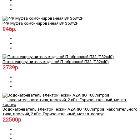
PPR Муфта комбинированная ВР S63*2F
946р.
Полотенцесушитель водяной П-образный П32 (П32х40)
2739р.
Водонагреватель электрический AZARIO 100 литров, накопительного
типа, плоский, 2 кВт. Горизонтальный, метал. корпус
22500р.