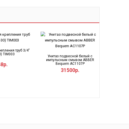
епления труб 3/4"
0) TIM003
Унитаз подвесной белый с
импульсным смывом ABBER
48р.
Bequem AC1107P
31500р.