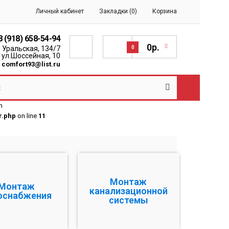
Личный кабинет
Закладки (0)
Корзина
8 (918) 658-54-94
0р.
. Уральская, 134/7
0
 ул.Шоссейная, 10
:
comfort93@list.ru
n
r.php
on line
11
Монтаж
Монтаж
канализационной
оснабжения
системы