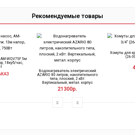
Рекомендуемые товары
Хомуты для кр
(26-3
, AM-WQV75F 5м
р, 18куб/час,
Вт
Водонагреватель электрический
АКАЗ
AZARIO 80 литров, накопительного
типа, плоский, 2 кВт.
Вертикальный, метал. корпус
21300р.