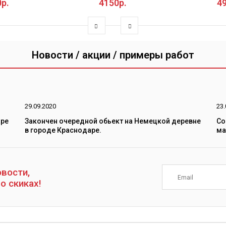
р.
4150р.
4
Новости / акции / примеры работ
29.09.2020
23.
аре
Закончен очередной обьект на Немецкой деревне
Co
в городе Краснодаре.
ма
вости,
о скиках!